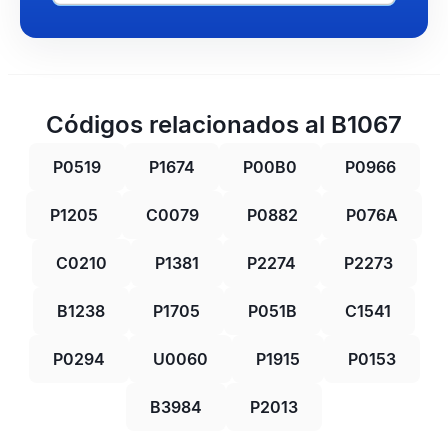
Códigos relacionados al B1067
P0519
P1674
P00B0
P0966
P1205
C0079
P0882
P076A
C0210
P1381
P2274
P2273
B1238
P1705
P051B
C1541
P0294
U0060
P1915
P0153
B3984
P2013