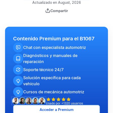
Actualizado en August, 2026
Compartir
Contenido Premium para el B1067
Chat con especialista automotriz
Diagnósticos y manuales de
reparación
Soporte técnico 24/7
Solución específica para cada
vehículo
Cursos de mecánica automotriz
Usado por +1320 usuarios
Acceder a Premium