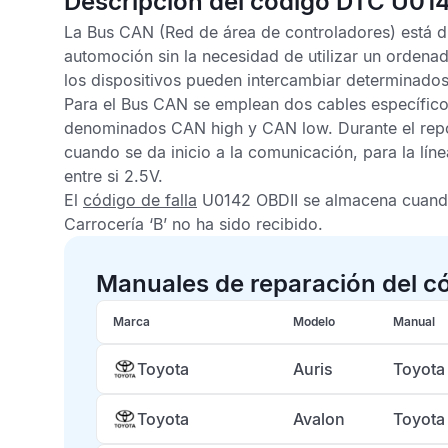
Descripción del código DTC U01
La Bus
CAN
(Red de área de controladores) está di
automoción sin la necesidad de utilizar un ordena
los dispositivos pueden intercambiar determinado
Para el Bus
CAN
se emplean dos cables específicos
denominados CAN high y CAN low. Durante el reposo
cuando se da inicio a la comunicación, para la l
entre si 2.5V.
El
código de falla
U0142 OBDII
se almacena cuando
Carrocería ‘B’
no ha sido recibido.
Manuales de reparación del c
Marca
Modelo
Manual
Toyota
Auris
Toyota
Toyota
Avalon
Toyota