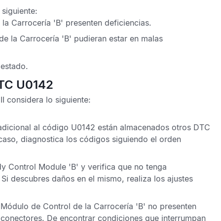
siguiente:
la Carrocería 'B'
presenten deficiencias.
e la Carrocería 'B'
pudieran estar en malas
 estado.
DTC U0142
II
considera lo siguiente:
dicional al
código U0142
están almacenados otros
DTC
 caso, diagnostica los códigos siguiendo el orden
y Control Module 'B'
y verifica que no tenga
 Si descubres daños en el mismo, realiza los ajustes
l
Módulo de Control de la Carrocería 'B'
no presenten
s conectores. De encontrar condiciones que interrumpan