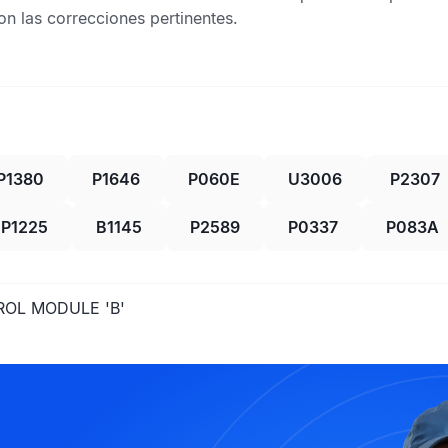
n las correcciones pertinentes.
P1380
P1646
P060E
U3006
P2307
P1225
B1145
P2589
P0337
P083A
OL MODULE 'B'