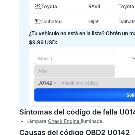
Toyota
RAV4
Toyota
Daihatsu
Hijet
Daihat
¿Tu vehículo no está en la lista? Obtén un 
$9.99 USD:
U0142
×
Síntomas del código de falla U01
Lámpara
Check Engine
iluminada.
Causas del código OBD2 U0142