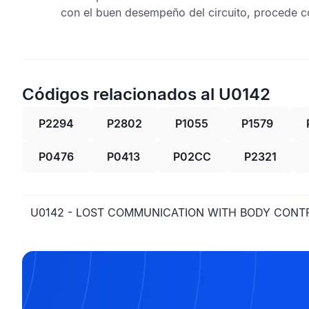
con el buen desempeño del circuito, procede co
Códigos relacionados al U0142
P2294
P2802
P1055
P1579
P0476
P0413
P02CC
P2321
U0142 - LOST COMMUNICATION WITH BODY CONTR