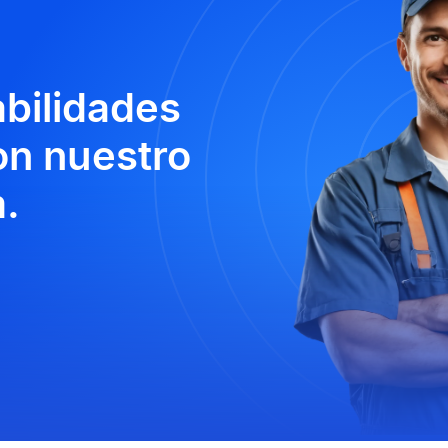
abilidades
n nuestro
.