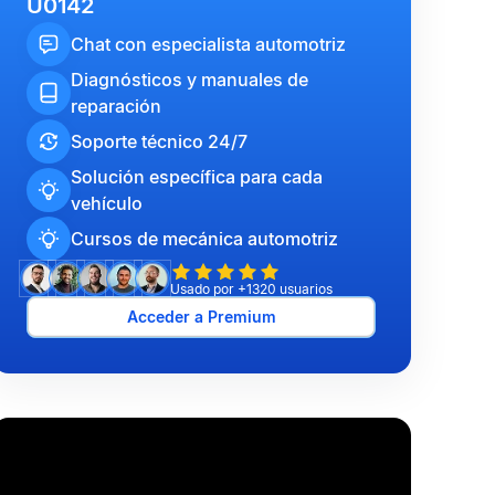
U0142
Chat con especialista automotriz
Diagnósticos y manuales de
reparación
Soporte técnico 24/7
Solución específica para cada
vehículo
Cursos de mecánica automotriz
Usado por +1320 usuarios
Acceder a Premium