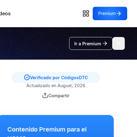
deos
Premium
Ir a Premium
Verificado por CódigosDTC
Actualizado en August, 2026
Compartir
Contenido Premium para el