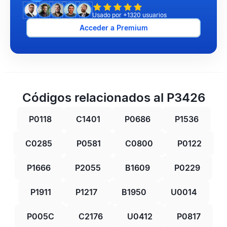
Usado por +1320 usuarios
Acceder a Premium
Códigos relacionados al P3426
P0118
C1401
P0686
P1536
C0285
P0581
C0800
P0122
P1666
P2055
B1609
P0229
P1911
P1217
B1950
U0014
P005C
C2176
U0412
P0817