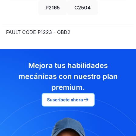
P2165
C2504
FAULT CODE P1223 - OBD2
Mejora tus habilidades
mecánicas con nuestro plan
premium.
Suscríbete ahora