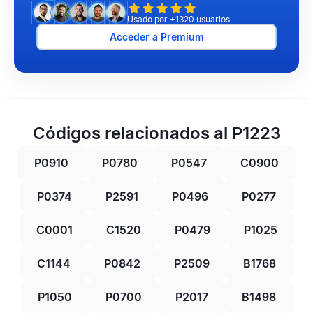
Usado por +1320 usuarios
Acceder a Premium
Códigos relacionados al P1223
P0910
P0780
P0547
C0900
P0374
P2591
P0496
P0277
C0001
C1520
P0479
P1025
C1144
P0842
P2509
B1768
P1050
P0700
P2017
B1498