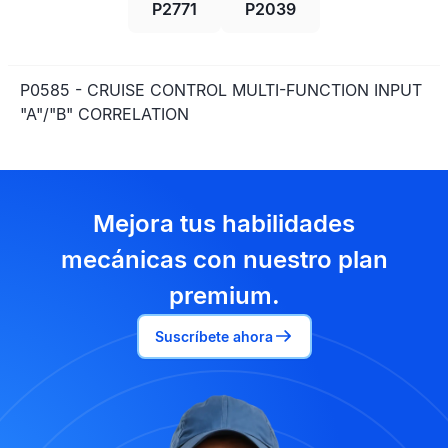
P2771
P2039
P0585 - CRUISE CONTROL MULTI-FUNCTION INPUT
"A"/"B" CORRELATION
Mejora tus habilidades
mecánicas con nuestro plan
premium.
Suscríbete ahora