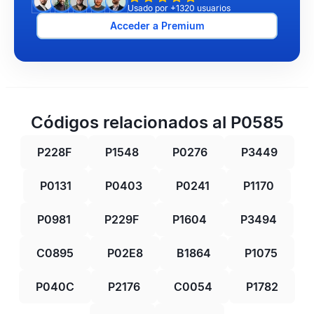
Usado por +1320 usuarios
Acceder a Premium
Códigos relacionados al P0585
P228F
P1548
P0276
P3449
P0131
P0403
P0241
P1170
P0981
P229F
P1604
P3494
C0895
P02E8
B1864
P1075
P040C
P2176
C0054
P1782