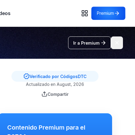
deos
Premium
Ir a Premium
Verificado por CódigosDTC
Actualizado en August, 2026
Compartir
Contenido Premium para el