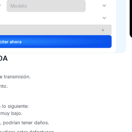
+
Solicitar ahora
70A
e transmisión.
nto.
lo siguiente:
 muy bajo.
L
podrían tener daños.