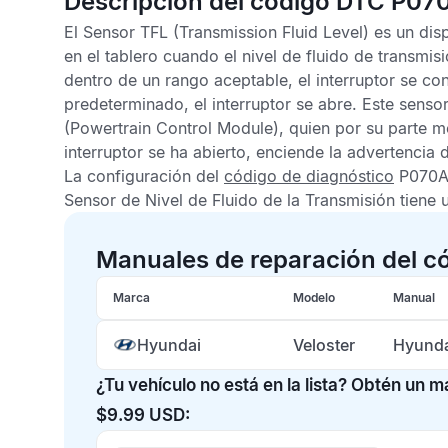
Descripción del código DTC P07
El
Sensor TFL
(Transmission Fluid Level) es un di
en el tablero cuando el nivel de fluido de transmis
dentro de un rango aceptable, el interruptor se cone
predeterminado, el interruptor se abre. Este senso
(Powertrain Control Module), quien por su parte m
interruptor se ha abierto, enciende la advertencia d
La configuración del
código de diagnóstico
P070A
Sensor de Nivel de Fluido de la Transmisión
tiene 
Manuales de reparación del 
Marca
Modelo
Manual
Hyundai
Veloster
Hyunda
¿Tu vehículo no está en la lista? Obtén un 
$9.99 USD: