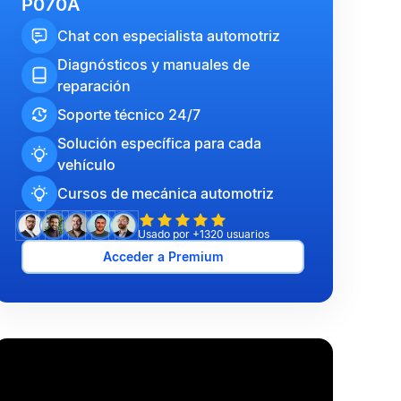
P070A
Chat con especialista automotriz
Diagnósticos y manuales de
reparación
Soporte técnico 24/7
Solución específica para cada
vehículo
Cursos de mecánica automotriz
Usado por +1320 usuarios
Acceder a Premium