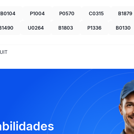
B0104
P1004
P0570
C0315
B1879
B1490
U0264
B1803
P1336
B0130
UIT
abilidades