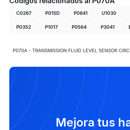
Códigos relacionados al P070A
C0267
P015D
P0641
U1030
P0352
P1017
P0564
P3041
P070A - TRANSMISSION FLUID LEVEL SENSOR CIRC
Mejora tus h