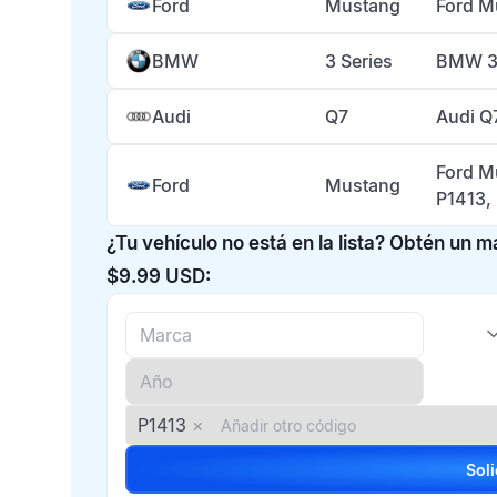
Ford
Mustang
Ford M
BMW
3 Series
BMW 3 
Audi
Q7
Audi Q
Ford M
Ford
Mustang
P1413,
¿Tu vehículo no está en la lista? Obtén un 
$9.99 USD:
P1413
×