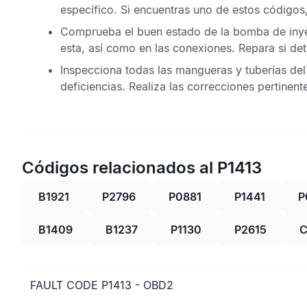
específico. Si encuentras uno de estos códigos,
Comprueba el buen estado de la bomba de
iny
esta, así como en las conexiones. Repara si d
Inspecciona todas las mangueras y tuberías de
deficiencias. Realiza las correcciones pertinent
Códigos relacionados al P1413
B1921
P2796
P0881
P1441
P
B1409
B1237
P1130
P2615
C
FAULT CODE P1413 - OBD2