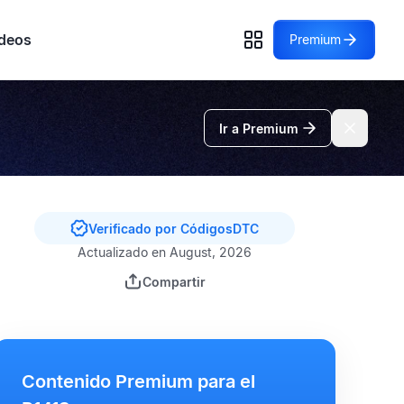
deos
Premium
Ir a Premium
Verificado por CódigosDTC
Actualizado en August, 2026
Compartir
Contenido Premium para el