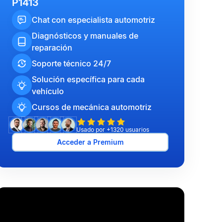
P1413
Chat con especialista automotriz
Diagnósticos y manuales de
reparación
Soporte técnico 24/7
Solución específica para cada
vehículo
Cursos de mecánica automotriz
Usado por +1320 usuarios
Acceder a Premium