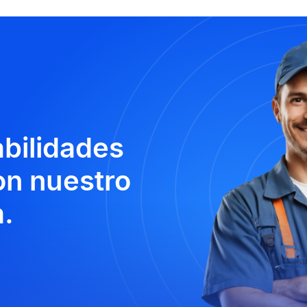
abilidades
n nuestro
.