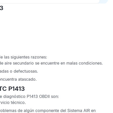
13
e las siguientes razones:
de aire secundario
se encuentre en malas condiciones.
adas o defectuosas.
 encuentra atascado.
DTC P1413
e diagnóstico P1413 OBDII
son:
rvicio técnico
.
roblemas de algún componente del
Sistema AIR
en