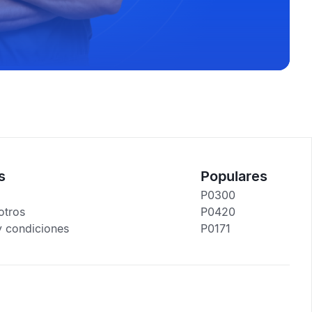
s
Populares
P0300
otros
P0420
y condiciones
P0171