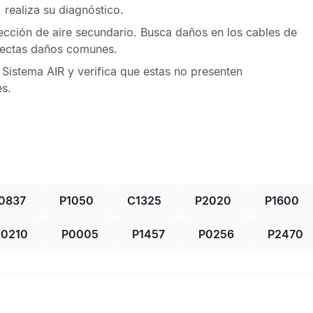
 realiza su diagnóstico.
ección de aire secundario
. Busca daños en los cables de
etectas daños comunes.
l
Sistema AIR
y verifica que estas no presenten
es.
0837
P1050
C1325
P2020
P1600
0210
P0005
P1457
P0256
P2470