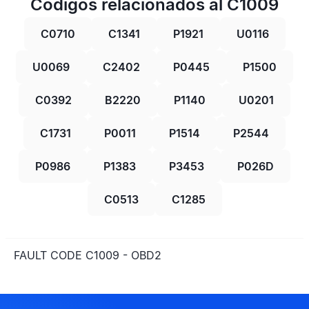
Códigos relacionados al C1009
C0710
C1341
P1921
U0116
U0069
C2402
P0445
P1500
C0392
B2220
P1140
U0201
C1731
P0011
P1514
P2544
P0986
P1383
P3453
P026D
C0513
C1285
FAULT CODE C1009 - OBD2