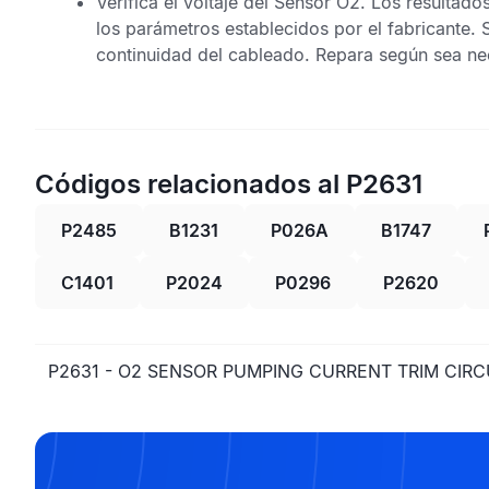
Verifica el voltaje del
Sensor O2
. Los resultado
los parámetros establecidos por el fabricante. Si
continuidad del cableado. Repara según sea ne
Códigos relacionados al P2631
P2485
B1231
P026A
B1747
C1401
P2024
P0296
P2620
P2631 - O2 SENSOR PUMPING CURRENT TRIM CIRC