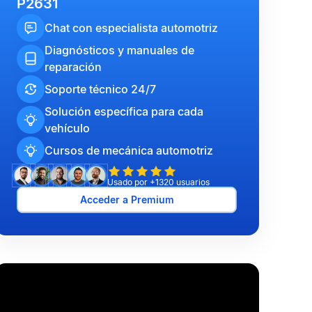
P2631
Chat con especialista automotriz
Diagnósticos y manuales de
reparación
Soporte técnico 24/7
Solución específica para cada
vehículo
Cursos de mecánica automotriz
Usado por +1320 usuarios
Acceder a Premium