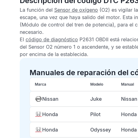
Descripción del código DTC P26
La función del
Sensor de oxígeno
(O2) es vigilar 
escape, una vez que haya salido del motor. Esta i
(Módulo de control del tren de potencia), para el 
necesario.
El
código de diagnóstico
P2631 OBDII
está relacio
del
Sensor O2
número 1 o ascendente, y se establec
por encima de la establecida.
Manuales de reparación del c
Marca
Modelo
Manual
Nissan
Juke
Nissan
Honda
Pilot
Honda 
Honda
Odyssey
Honda 