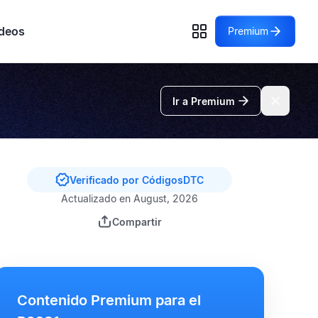
deos
Premium
Ir a Premium
Verificado por CódigosDTC
Actualizado en August, 2026
Compartir
Contenido Premium para el