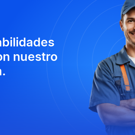
abilidades
n nuestro
.