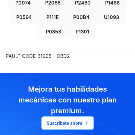
P0074
P2066
P2460
P1488
P0594
P111E
P00B4
U1093
P0853
P1301
FAULT CODE B1005 - OBD2
Mejora tus habilidades
mecánicas con nuestro plan
premium.
Suscríbete ahora