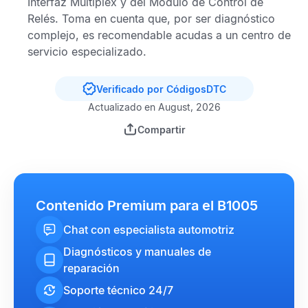
Interfaz Multiplex
y del
Módulo de Control de
Relés
. Toma en cuenta que, por ser diagnóstico
complejo, es recomendable acudas a un centro de
servicio especializado.
Verificado por CódigosDTC
Actualizado en August, 2026
Compartir
Contenido Premium para el B1005
Chat con especialista automotriz
Diagnósticos y manuales de
reparación
Soporte técnico 24/7