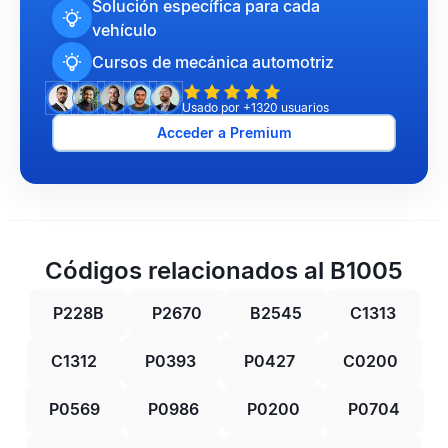
Solución específica para cada
vehículo
Cursos de mecánica automotriz
Usado por +1320 usuarios
Acceder a Premium
Códigos relacionados al B1005
P228B
P2670
B2545
C1313
C1312
P0393
P0427
C0200
P0569
P0986
P0200
P0704