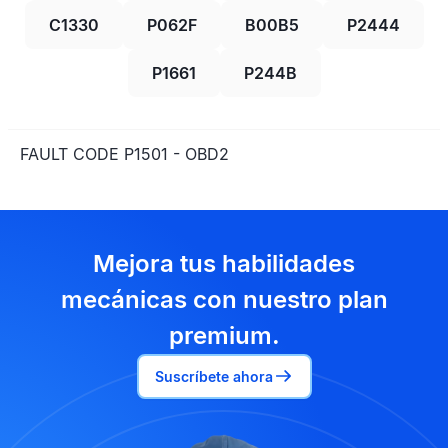
C1330
P062F
B00B5
P2444
P1661
P244B
FAULT CODE P1501 - OBD2
Mejora tus habilidades
mecánicas con nuestro plan
premium.
Suscríbete ahora