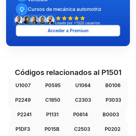
Cursos de mecánica automotriz
Usado por +1320 usuarios
Acceder a Premium
Códigos relacionados al P1501
U1007
P0595
U1064
B0106
P2249
C1850
C2303
P3033
P2241
P1131
P0614
B0003
P1DF3
P015B
C2503
P0202