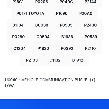
P16C1
P0205
P040C
P2144
P0171 TOYOTA
P1690
P20A0
B1134
B0038
P0505
P2430
P0280
C0594
B1636
P0539
C1204
P1820
P0392
P2110
P2103
C1132
B1912
U0040 - VEHICLE COMMUNICATION BUS 'B' (+)
LOW