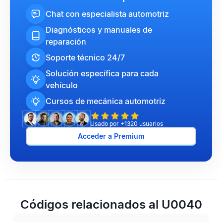
Chat con especialista automotriz
Diagnósticos y manuales de
reparación
Soporte técnico 24/7
Solución específica para cada
vehículo
Cursos de mecánica automotriz
Usado por +1320 usuarios
Acceder a Premium
Códigos relacionados al U0040