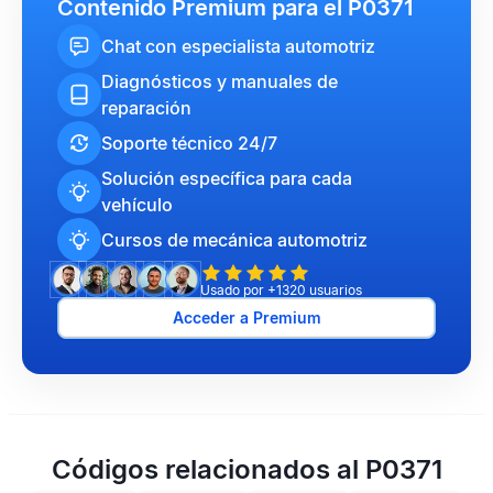
Contenido Premium para el P0371
Chat con especialista automotriz
Diagnósticos y manuales de
reparación
Soporte técnico 24/7
Solución específica para cada
vehículo
Cursos de mecánica automotriz
Usado por +1320 usuarios
Acceder a Premium
Códigos relacionados al P0371