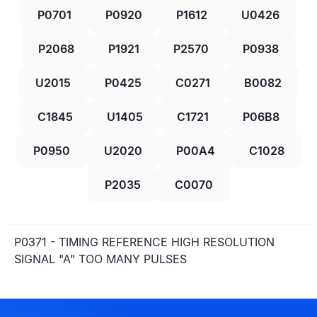
P0701
P0920
P1612
U0426
P2068
P1921
P2570
P0938
U2015
P0425
C0271
B0082
C1845
U1405
C1721
P06B8
P0950
U2020
P00A4
C1028
P2035
C0070
P0371 - TIMING REFERENCE HIGH RESOLUTION
SIGNAL "A" TOO MANY PULSES