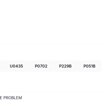
U0435
P0702
P229B
P051B
CE PROBLEM