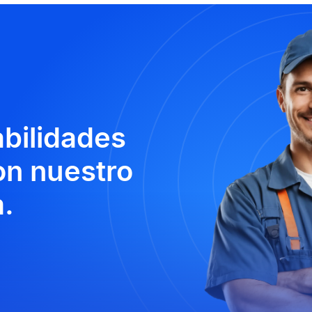
abilidades
n nuestro
.