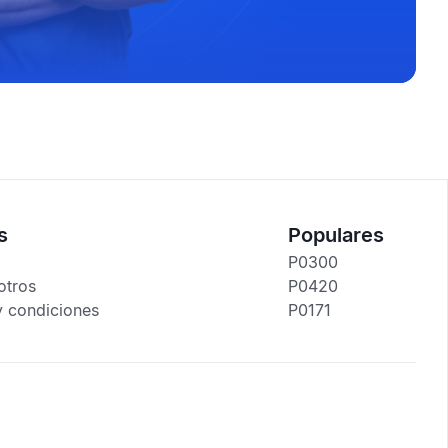
s
Populares
P0300
otros
P0420
y condiciones
P0171