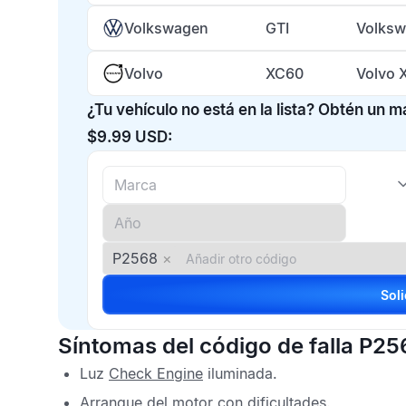
Volkswagen
GTI
Volksw
Volvo
XC60
Volvo 
¿Tu vehículo no está en la lista? Obtén un 
$9.99 USD:
P2568
×
Síntomas del código de falla P25
Luz
Check Engine
iluminada.
Arranque del motor con dificultades.