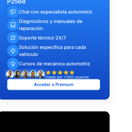
P2568
Chat con especialista automotriz
Diagnósticos y manuales de
reparación
Soporte técnico 24/7
Solución específica para cada
vehículo
Cursos de mecánica automotriz
Usado por +1320 usuarios
Acceder a Premium