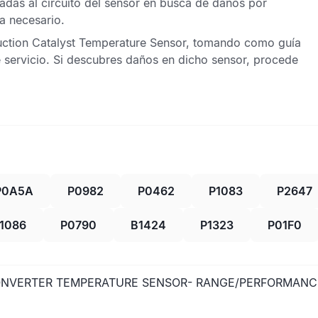
adas al circuito del sensor en busca de daños por
a necesario.
ction Catalyst Temperature Sensor
, tomando como guía
 servicio. Si descubres daños en dicho sensor, procede
P0A5A
P0982
P0462
P1083
P2647
1086
P0790
B1424
P1323
P01F0
CONVERTER TEMPERATURE SENSOR- RANGE/PERFORMAN