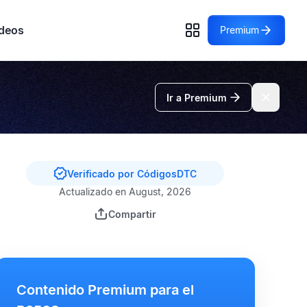
deos
Premium
Ir a Premium
Verificado por CódigosDTC
Actualizado en August, 2026
Compartir
Contenido Premium para el