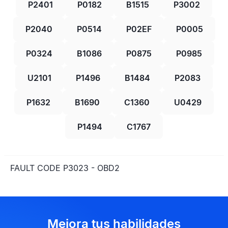
P2401
P0182
B1515
P3002
P2040
P0514
P02EF
P0005
P0324
B1086
P0875
P0985
U2101
P1496
B1484
P2083
P1632
B1690
C1360
U0429
P1494
C1767
FAULT CODE P3023 - OBD2
Mejora tus habilidades