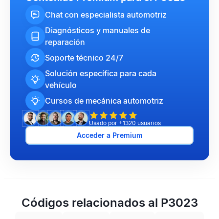
Chat con especialista automotriz
Diagnósticos y manuales de
reparación
Soporte técnico 24/7
Solución específica para cada
vehículo
Cursos de mecánica automotriz
Usado por +1320 usuarios
Acceder a Premium
Códigos relacionados al P3023