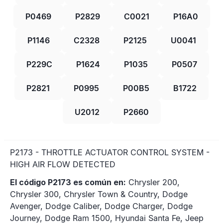
P0469
P2829
C0021
P16A0
P1146
C2328
P2125
U0041
P229C
P1624
P1035
P0507
P2821
P0995
P00B5
B1722
U2012
P2660
P2173 - THROTTLE ACTUATOR CONTROL SYSTEM -
HIGH AIR FLOW DETECTED
El código P2173 es común en:
Chrysler 200,
Chrysler 300, Chrysler Town & Country, Dodge
Avenger, Dodge Caliber, Dodge Charger, Dodge
Journey, Dodge Ram 1500, Hyundai Santa Fe, Jeep