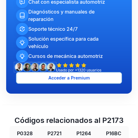
Chat con especialista automotriz
Diagnósticos y manuales de
reparación
Soporte técnico 24/7
Solución específica para cada
vehículo
Cursos de mecánica automotriz
Usado por +1320 usuarios
Acceder a Premium
Códigos relacionados al P2173
P0328
P2721
P1264
P16BC