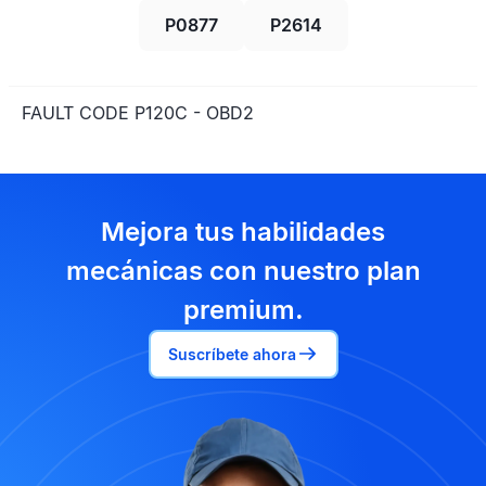
P0877
P2614
FAULT CODE P120C - OBD2
Mejora tus habilidades
mecánicas con nuestro plan
premium.
Suscríbete ahora