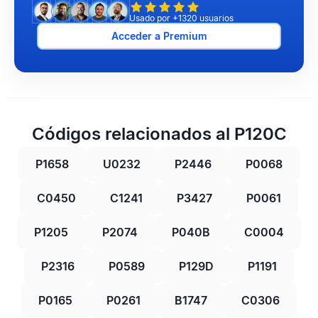
Usado por +1320 usuarios
Acceder a Premium
Códigos relacionados al P120C
P1658
U0232
P2446
P0068
C0450
C1241
P3427
P0061
P1205
P2074
P040B
C0004
P2316
P0589
P129D
P1191
P0165
P0261
B1747
C0306