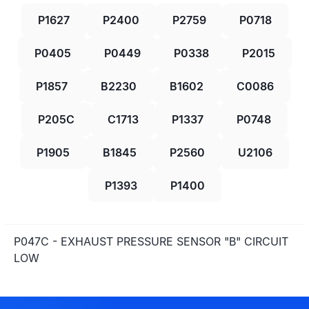
P1627
P2400
P2759
P0718
P0405
P0449
P0338
P2015
P1857
B2230
B1602
C0086
P205C
C1713
P1337
P0748
P1905
B1845
P2560
U2106
P1393
P1400
P047C - EXHAUST PRESSURE SENSOR "B" CIRCUIT
LOW