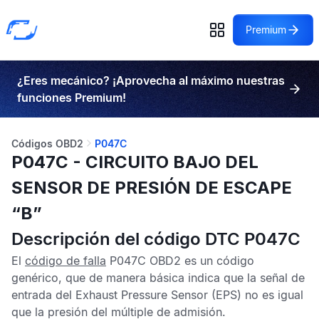
Premium
¿Eres mecánico? ¡Aprovecha al máximo nuestras
funciones Premium!
Códigos OBD2
P047C
P047C - CIRCUITO BAJO DEL
SENSOR DE PRESIÓN DE ESCAPE
“B”
Descripción del código DTC P047C
El
código de falla
P047C OBD2
es un código
genérico, que de manera básica indica que la señal de
entrada del
Exhaust Pressure Sensor
(EPS) no es igual
que la presión del múltiple de admisión.