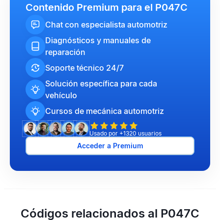
Contenido Premium para el P047C
Chat con especialista automotriz
Diagnósticos y manuales de
reparación
Soporte técnico 24/7
Solución específica para cada
vehículo
Cursos de mecánica automotriz
Usado por +1320 usuarios
Acceder a Premium
Códigos relacionados al P047C