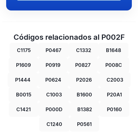
Códigos relacionados al P002F
C1175
P0467
C1332
B1648
P1609
P0919
P0827
P008C
P1444
P0624
P2026
C2003
B0015
C1003
B1600
P20A1
C1421
P000D
B1382
P0160
C1240
P0561