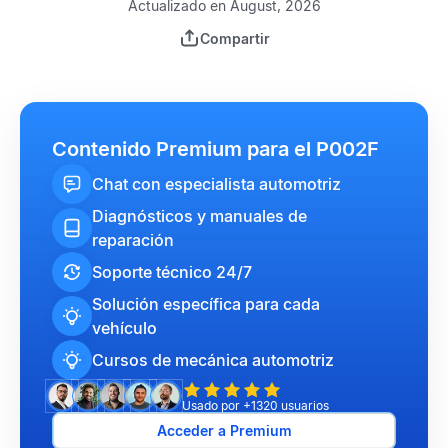
Actualizado en August, 2026
Compartir
Contenido Premium para el P002F
Chat con especialista automotriz
Diagnósticos y manuales de
reparación
Soporte técnico 24/7
Solución específica para cada
vehículo
Cursos de mecánica automotriz
Usado por +1320 usuarios
Acceder a Premium