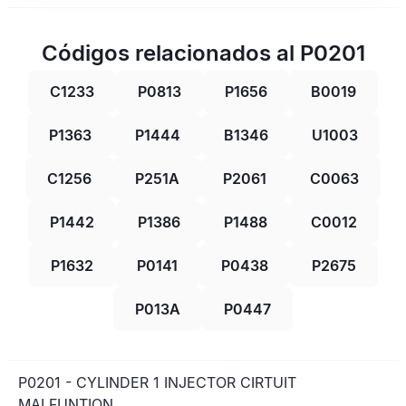
Códigos relacionados al P0201
C1233
P0813
P1656
B0019
P1363
P1444
B1346
U1003
C1256
P251A
P2061
C0063
P1442
P1386
P1488
C0012
P1632
P0141
P0438
P2675
P013A
P0447
P0201 - CYLINDER 1 INJECTOR CIRTUIT
MALFUNTION