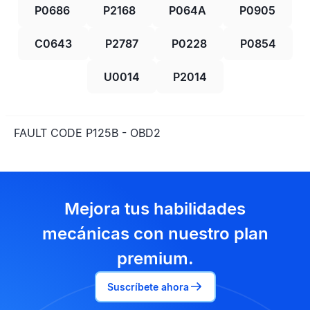
P0686
P2168
P064A
P0905
C0643
P2787
P0228
P0854
U0014
P2014
FAULT CODE P125B - OBD2
Mejora tus habilidades
mecánicas con nuestro plan
premium.
Suscríbete ahora