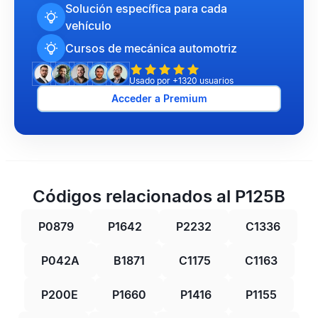
Solución específica para cada
vehículo
Cursos de mecánica automotriz
Usado por +1320 usuarios
Acceder a Premium
Códigos relacionados al P125B
P0879
P1642
P2232
C1336
P042A
B1871
C1175
C1163
P200E
P1660
P1416
P1155