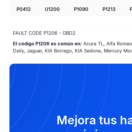
P0412
U1200
P1090
P1213
FAULT CODE P1206 - OBD2
El código P1206 es común en:
Acura TL, Alfa Romeo 
Daily, Jaguar, KIA Borrego, KIA Sedona, Mercury Mou
Mejora tus h