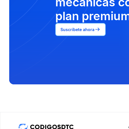
mecánicas co
plan premium
Suscríbete ahora