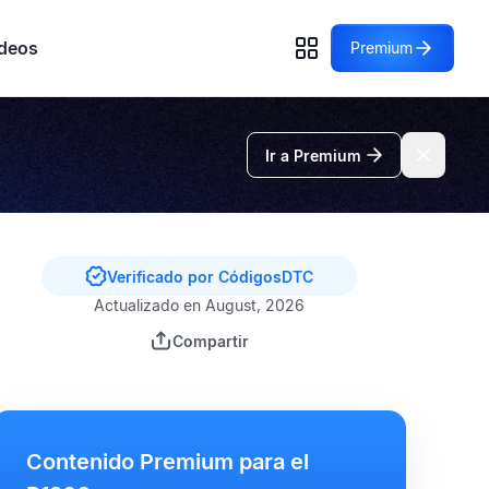
deos
Premium
Ir a Premium
Verificado por CódigosDTC
Actualizado en August, 2026
Compartir
Contenido Premium para el