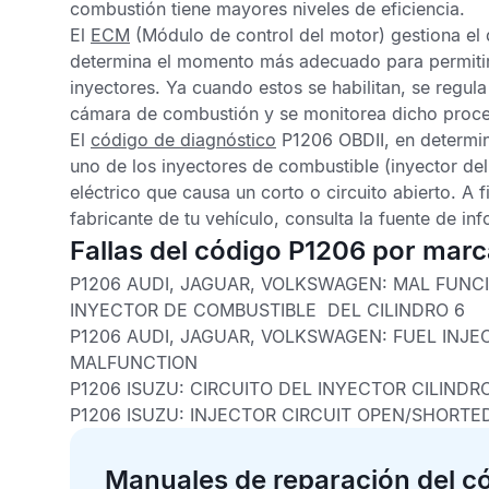
combustión tiene mayores niveles de eficiencia.
El
ECM
(Módulo de control del motor) gestiona el
determina el momento más adecuado para permitir e
inyectores. Ya cuando estos se habilitan, se regul
cámara de combustión y se monitorea dicho proces
El
código de diagnóstico
P1206 OBDII,
en determin
uno de los inyectores de combustible (inyector del
eléctrico que causa un corto o circuito abierto. A
fabricante de tu vehículo, consulta la fuente de i
Fallas del código P1206 por mar
P1206 AUDI, JAGUAR, VOLKSWAGEN:
MAL FUNCI
INYECTOR DE COMBUSTIBLE DEL CILINDRO 6
P1206 AUDI, JAGUAR, VOLKSWAGEN:
FUEL INJE
MALFUNCTION
P1206 ISUZU:
CIRCUITO DEL INYECTOR CILINDR
P1206 ISUZU:
INJECTOR CIRCUIT OPEN/SHORTE
Manuales de reparación del c