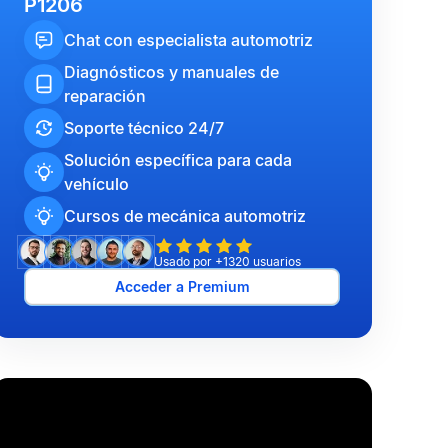
P1206
Chat con especialista automotriz
Diagnósticos y manuales de
reparación
Soporte técnico 24/7
Solución específica para cada
vehículo
Cursos de mecánica automotriz
Usado por +1320 usuarios
Acceder a Premium