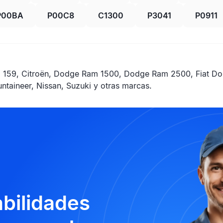
P00BA
P00C8
C1300
P3041
P0911
159, Citroën, Dodge Ram 1500, Dodge Ram 2500, Fiat Dobl
ntaineer, Nissan, Suzuki y otras marcas.
abilidades