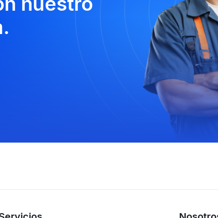
n nuestro
.
Servicios
Nosotro