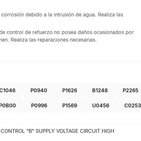
rrosión debido a la intrusión de agua. Realiza las
e de control de refuerzo no posea daños ocasionados por
nen. Realiza las reparaciones necesarias.
C1046
P0940
P1626
B1248
P2265
P0B00
P0996
P1569
U0456
C0253
CONTROL "B" SUPPLY VOLTAGE CIRCUIT HIGH