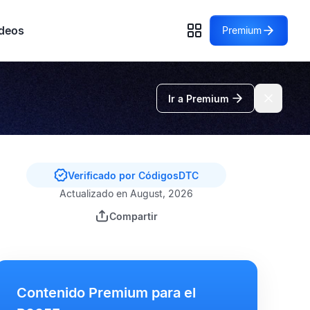
deos
Premium
Ir a Premium
Verificado por CódigosDTC
Actualizado en August, 2026
Compartir
Contenido Premium para el