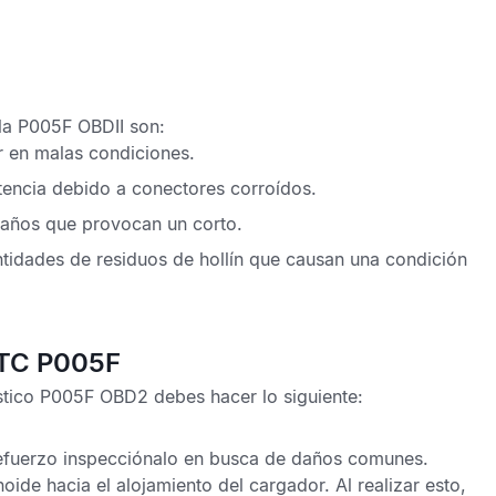
lla P005F OBDII
son:
r en malas condiciones.
stencia debido a conectores corroídos.
 daños que provocan un corto.
antidades de residuos de hollín que causan una condición
DTC P005F
stico P005F OBD2
debes hacer lo siguiente:
refuerzo inspecciónalo en busca de daños comunes.
noide hacia el alojamiento del cargador. Al realizar esto,