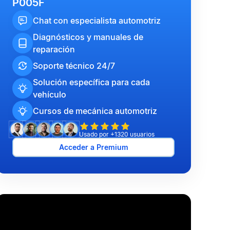
P005F
Chat con especialista automotriz
Diagnósticos y manuales de
reparación
Soporte técnico 24/7
Solución específica para cada
vehículo
Cursos de mecánica automotriz
Usado por +1320 usuarios
Acceder a Premium