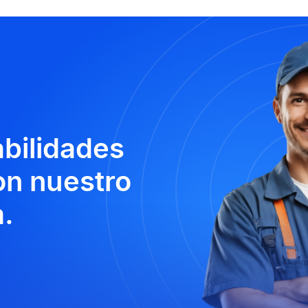
abilidades
n nuestro
.