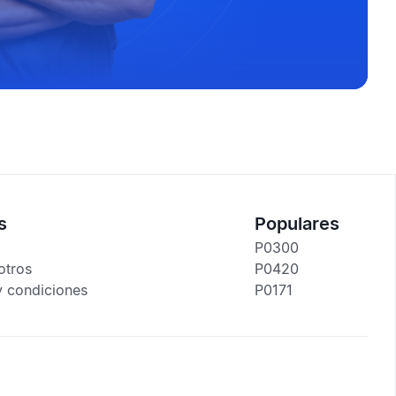
s
Populares
P0300
otros
P0420
y condiciones
P0171