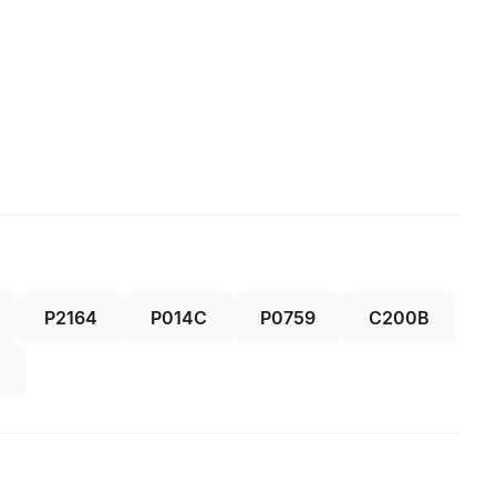
P2164
P014C
P0759
C200B