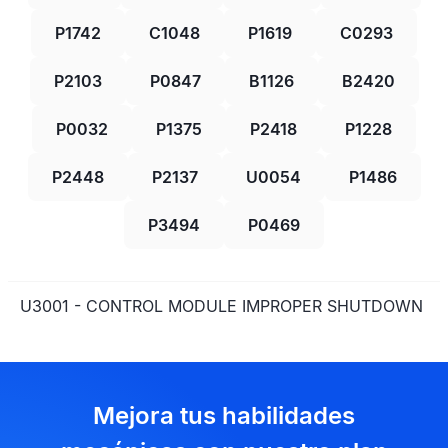
P1742
C1048
P1619
C0293
P2103
P0847
B1126
B2420
P0032
P1375
P2418
P1228
P2448
P2137
U0054
P1486
P3494
P0469
U3001 - CONTROL MODULE IMPROPER SHUTDOWN
Mejora tus habilidades