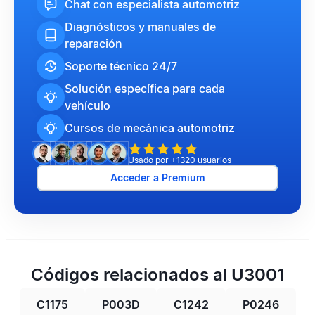
Chat con especialista automotriz
Diagnósticos y manuales de
reparación
Soporte técnico 24/7
Solución específica para cada
vehículo
Cursos de mecánica automotriz
Usado por +1320 usuarios
Acceder a Premium
Códigos relacionados al U3001
C1175
P003D
C1242
P0246