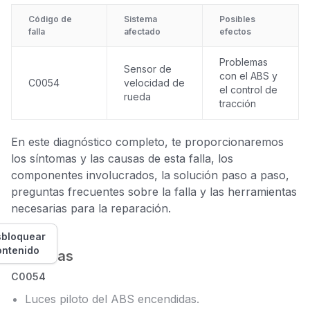
Código de
Sistema
Posibles
falla
afectado
efectos
Problemas
Sensor de
con el ABS y
C0054
velocidad de
el control de
rueda
tracción
En este diagnóstico completo, te proporcionaremos
los síntomas y las causas de esta falla, los
componentes involucrados, la solución paso a paso,
preguntas frecuentes sobre la falla y las herramientas
necesarias para la reparación.
bloquear
ontenido
Síntomas
C0054
Luces piloto del ABS encendidas.