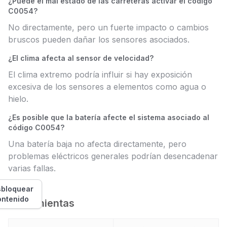
¿Puede el mal estado de las carreteras activar el código
C0054?
No directamente, pero un fuerte impacto o cambios
bruscos pueden dañar los sensores asociados.
¿El clima afecta al sensor de velocidad?
El clima extremo podría influir si hay exposición
excesiva de los sensores a elementos como agua o
hielo.
¿Es posible que la batería afecte el sistema asociado al
código C0054?
Una batería baja no afecta directamente, pero
problemas eléctricos generales podrían desencadenar
varias fallas.
bloquear
ontenido
Herramientas