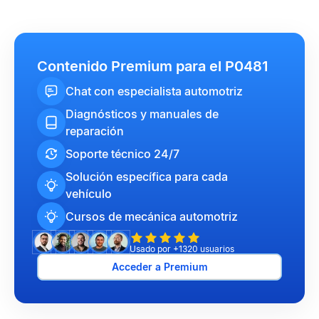
Contenido Premium para el P0481
Chat con especialista automotriz
Diagnósticos y manuales de
reparación
Soporte técnico 24/7
Solución específica para cada
vehículo
Cursos de mecánica automotriz
Usado por +1320 usuarios
Acceder a Premium