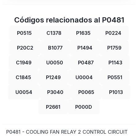
Códigos relacionados al P0481
P0515
C1378
P1635
P0224
P20C2
B1077
P1494
P1759
C1949
U0050
P0487
P1143
C1845
P1249
U0004
P0551
U0054
P3040
P0065
P1013
P2661
P000D
P0481 - COOLING FAN RELAY 2 CONTROL CIRCUIT