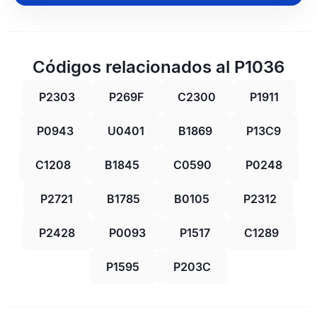
Códigos relacionados al P1036
P2303
P269F
C2300
P1911
P0943
U0401
B1869
P13C9
C1208
B1845
C0590
P0248
P2721
B1785
B0105
P2312
P2428
P0093
P1517
C1289
P1595
P203C