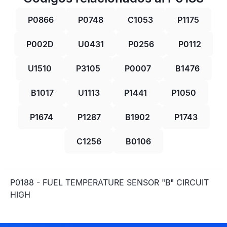
P0866
P0748
C1053
P1175
P002D
U0431
P0256
P0112
U1510
P3105
P0007
B1476
B1017
U1113
P1441
P1050
P1674
P1287
B1902
P1743
C1256
B0106
P0188 - FUEL TEMPERATURE SENSOR "B" CIRCUIT
HIGH