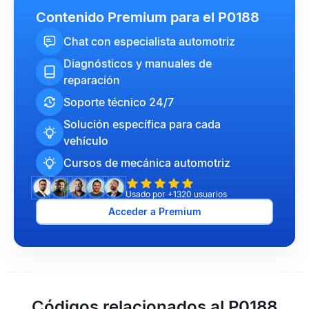
Contenido Premium para el P0188
Chat con especialista automotriz
Diagnósticos y manuales de
reparación
Soporte técnico 24/7
Solución específica para cada
vehículo
Cursos de mecánica automotriz
Usado por +1320 usuarios
Acceder a Premium
Códigos relacionados al P0188