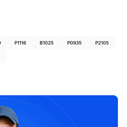
9
P1116
B1025
P0935
P2105