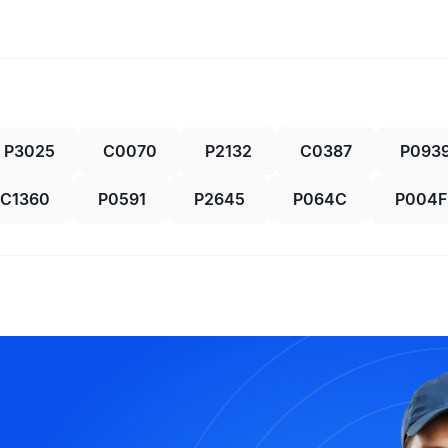
P3025
C0070
P2132
C0387
P093
C1360
P0591
P2645
P064C
P004F