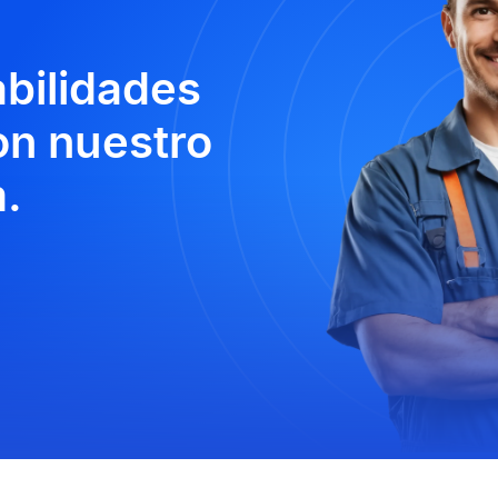
abilidades
n nuestro
.