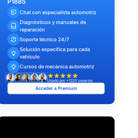
P1885
Chat con especialista automotriz
Diagnósticos y manuales de
reparación
Soporte técnico 24/7
Solución específica para cada
vehículo
Cursos de mecánica automotriz
Usado por +1320 usuarios
Acceder a Premium