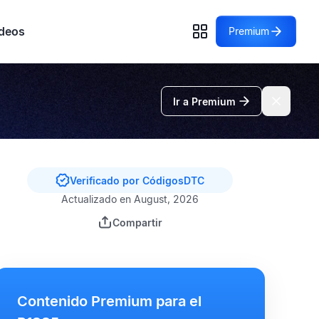
deos
Premium
Ir a Premium
Verificado por CódigosDTC
Actualizado en August, 2026
Compartir
Contenido Premium para el