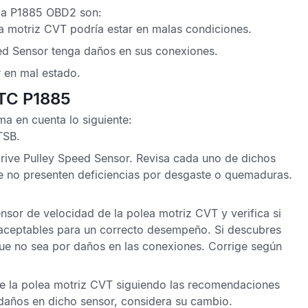
lla P1885 OBD2
son:
ea motriz CVT
podría estar en malas condiciones.
ed Sensor
tenga daños en sus conexiones.
 en mal estado.
DTC P1885
a en cuenta lo siguiente:
TSB
.
rive Pulley Speed Sensor
. Revisa cada uno de dichos
 no presenten deficiencias por desgaste o quemaduras.
nsor de velocidad de la polea motriz CVT
y verifica si
 aceptables para un correcto desempeño. Si descubres
 que no sea por daños en las conexiones. Corrige según
e la polea motriz CVT
siguiendo las recomendaciones
r daños en dicho sensor, considera su cambio.