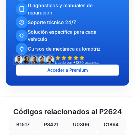
Diagnósticos y manuales de
reparación
Soporte técnico 24/7
Solución específica para cada
vehículo
Cursos de mecánica automotriz
Usado por +1320 usuarios
Acceder a Premium
Códigos relacionados al P2624
B1517
P3421
U0306
C1864