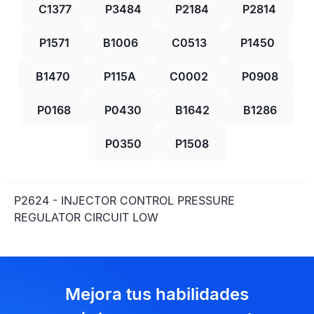
C1377
P3484
P2184
P2814
P1571
B1006
C0513
P1450
B1470
P115A
C0002
P0908
P0168
P0430
B1642
B1286
P0350
P1508
P2624 - INJECTOR CONTROL PRESSURE
REGULATOR CIRCUIT LOW
Mejora tus habilidades