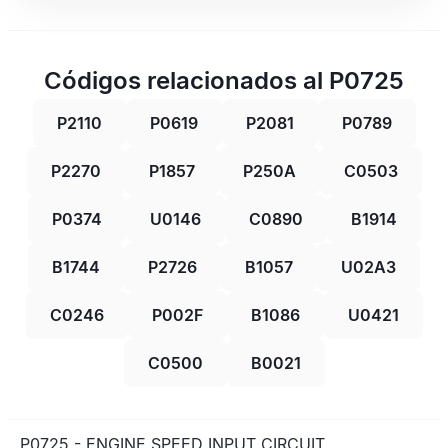
Códigos relacionados al P0725
P2110
P0619
P2081
P0789
P2270
P1857
P250A
C0503
P0374
U0146
C0890
B1914
B1744
P2726
B1057
U02A3
C0246
P002F
B1086
U0421
C0500
B0021
P0725 - ENGINE SPEED INPUT CIRCUIT