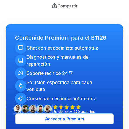
Compartir
Contenido Premium para el B1126
Chat con especialista automotriz
Diagnósticos y manuales de
reparación
Soporte técnico 24/7
Solución específica para cada
vehículo
Cursos de mecánica automotriz
Usado por +1320 usuarios
Acceder a Premium