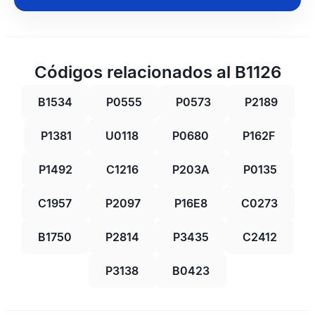
Códigos relacionados al B1126
B1534
P0555
P0573
P2189
P1381
U0118
P0680
P162F
P1492
C1216
P203A
P0135
C1957
P2097
P16E8
C0273
B1750
P2814
P3435
C2412
P3138
B0423