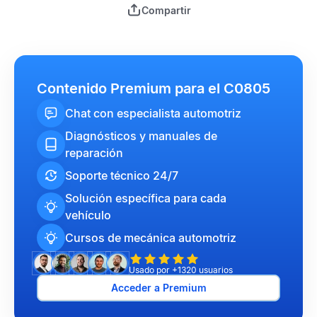
Compartir
Contenido Premium para el C0805
Chat con especialista automotriz
Diagnósticos y manuales de
reparación
Soporte técnico 24/7
Solución específica para cada
vehículo
Cursos de mecánica automotriz
Usado por +1320 usuarios
Acceder a Premium