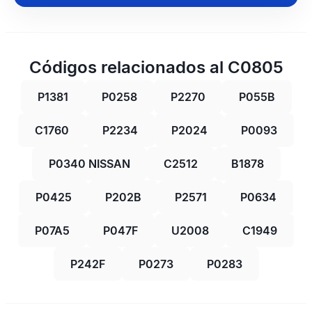
Códigos relacionados al C0805
P1381
P0258
P2270
P055B
C1760
P2234
P2024
P0093
P0340 NISSAN
C2512
B1878
P0425
P202B
P2571
P0634
P07A5
P047F
U2008
C1949
P242F
P0273
P0283