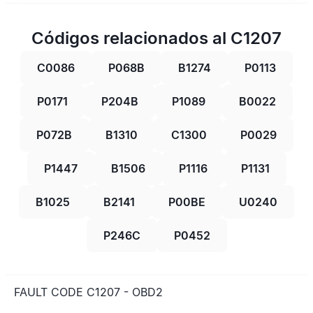
Códigos relacionados al C1207
C0086
P068B
B1274
P0113
P0171
P204B
P1089
B0022
P072B
B1310
C1300
P0029
P1447
B1506
P1116
P1131
B1025
B2141
P00BE
U0240
P246C
P0452
FAULT CODE C1207 - OBD2