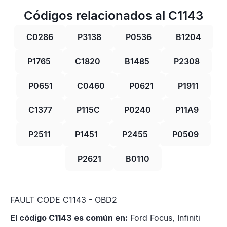
Códigos relacionados al C1143
C0286
P3138
P0536
B1204
P1765
C1820
B1485
P2308
P0651
C0460
P0621
P1911
C1377
P115C
P0240
P11A9
P2511
P1451
P2455
P0509
P2621
B0110
FAULT CODE C1143 - OBD2
El código C1143 es común en:
Ford Focus, Infiniti