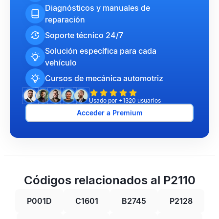
Diagnósticos y manuales de
reparación
Soporte técnico 24/7
Solución específica para cada
vehículo
Cursos de mecánica automotriz
Usado por +1320 usuarios
Acceder a Premium
Códigos relacionados al P2110
P001D
C1601
B2745
P2128