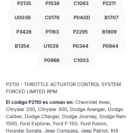
P2135
P1539
C1063
P2211
U0039
C0179
P0A0D
B1707
P3426
P1163
P2295
B1909
B1354
U1029
P0344
P0944
P0966
C1003
P2110 - THROTTLE ACTUATOR CONTROL SYSTEM
FORCED LIMITED RPM
El código P2110 es común en:
Chevrolet Aveo,
Chrysler 200, Chrysler 300, Dodge Avenger, Dodge
Caliber, Dodge Charger, Dodge Journey, Dodge Ram
1500, Ford Explorer, Ford F-150, Ford Fusion,
Hyundai Sonata, Jeep Compass, Jeep Patriot, KIA