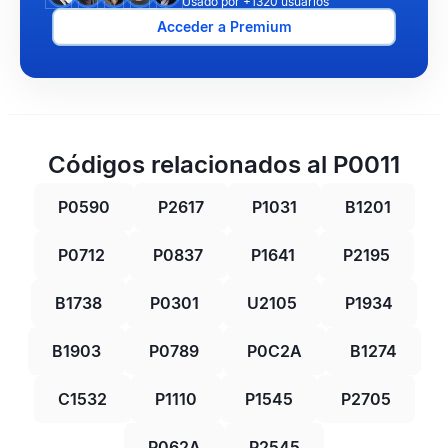
Usado por +1320 usuarios
Acceder a Premium
Códigos relacionados al P0011
P0590
P2617
P1031
B1201
P0712
P0837
P1641
P2195
B1738
P0301
U2105
P1934
B1903
P0789
P0C2A
B1274
C1532
P1110
P1545
P2705
P062A
P2545