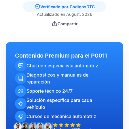
Verificado por CódigosDTC
Actualizado en August, 2026
Compartir
Contenido Premium para el P0011
Chat con especialista automotriz
Diagnósticos y manuales de
reparación
Soporte técnico 24/7
Solución específica para cada
vehículo
Cursos de mecánica automotriz