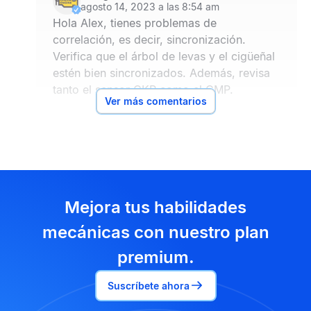
agosto 14, 2023 a las 8:54 am
Hola Alex, tienes problemas de
correlación, es decir, sincronización.
Verifica que el árbol de levas y el cigüeñal
estén bien sincronizados. Además, revisa
tanto el sensor
CKP
como el
CMP
.
Ver más comentarios
Mejora tus habilidades
mecánicas con nuestro plan
premium.
Suscríbete ahora