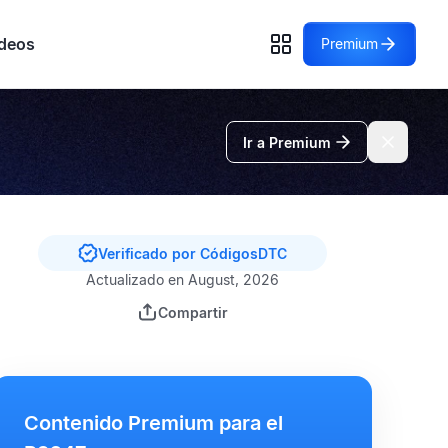
deos
Premium
Ir a Premium
Verificado por CódigosDTC
Actualizado en August, 2026
Compartir
Contenido Premium para el