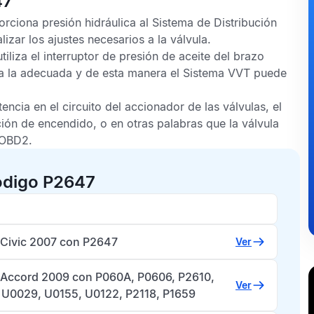
47
orciona presión hidráulica al
Sistema de Distribución
izar los ajustes necesarios a la válvula.
iliza el interruptor de presión de aceite del brazo
sea la adecuada y de esta manera el
Sistema VVT
puede
encia en el circuito del accionador de las válvulas, el
ión de encendido, o en otras palabras que la válvula
OBD2.
ódigo P2647
Civic 2007 con P2647
Ver
Accord 2009 con P060A, P0606, P2610,
Ver
 U0029, U0155, U0122, P2118, P1659