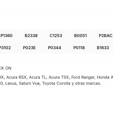
P1360
B2338
C1253
B0051
P2BAC
P3102
P023E
P0344
P0118
B1633
CK ON
, Acura RSX, Acura TL, Acura TSX, Ford Ranger, Honda A
, Lexus, Saturn Vue, Toyota Corolla y otras marcas.