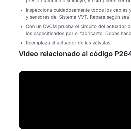
presión también disminuye, y esto puede ser de
Inspecciona cuidadosamente todos los cables y
y sensores del
Sistema VVT
. Repara según sea 
Con un
DVOM
prueba el circuito del actuador d
los especificados por el fabricante. Debes hace
Reemplaza el actuador de las válvulas.
Video relacionado al código P26