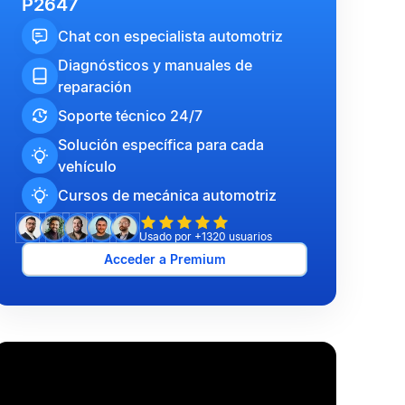
P2647
Chat con especialista automotriz
Diagnósticos y manuales de
reparación
Soporte técnico 24/7
Solución específica para cada
vehículo
Cursos de mecánica automotriz
Usado por +1320 usuarios
Acceder a Premium