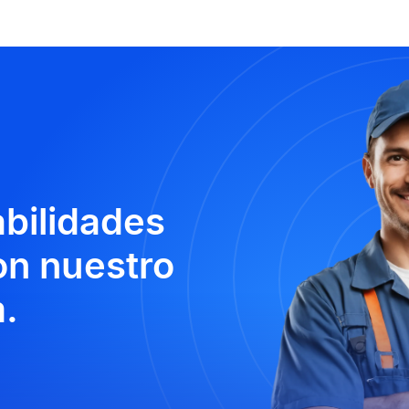
abilidades
n nuestro
.