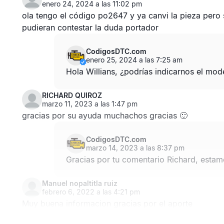
enero 24, 2024 a las 11:02 pm
ola tengo el código po2647 y ya canvi la pieza pero
pudieran contestar la duda portador
CodigosDTC.com
enero 25, 2024 a las 7:25 am
Hola Willians, ¿podrías indicarnos el mod
RICHARD QUIROZ
marzo 11, 2023 a las 1:47 pm
gracias por su ayuda muchachos gracias 🙂
CodigosDTC.com
marzo 14, 2023 a las 8:37 pm
Gracias por tu comentario Richard, estamo
Manuel nopaltitla ruiz
febrero 6, 2022 a las 4:21 pm
Muy buena informacion gracias por el aporte