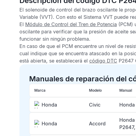
Descripción del código DTC P26
El solenoide de control del brazo oscilante le prop
Variable
(VVT). Con esto el
Sistema VVT
puede real
El
Módulo de Control del Tren de Potencia
(PCM) ut
oscilante para verificar que la presión de aceite 
funcionar sin ningún problema.
En caso de que el
PCM
encuentre un nivel de resist
cual indique que se encuentra atascado en la posic
está abierta, se establecerá el
código DTC
P2647 
Manuales de reparación del c
Marca
Modelo
Manual
Honda
Civic
Honda 
Honda 
Honda
Accord
P2647,