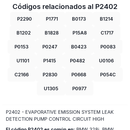
Códigos relacionados al P2402
P2290
P1771
B0173
B1214
B1202
B1828
P15A8
C1717
P0153
P0247
B0423
P0083
U1101
P1415
P0482
U0106
C2166
P2830
P0668
P054C
U1305
P0977
P2402 - EVAPORATIVE EMISSION SYSTEM LEAK
DETECTION PUMP CONTROL CIRCUIT HIGH
El código P2402 es común en:
BMW 328i, BMW