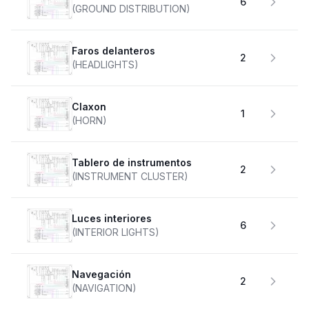
6
(GROUND DISTRIBUTION)
faros delanteros
2
(HEADLIGHTS)
claxon
1
(HORN)
Tablero de instrumentos
2
(INSTRUMENT CLUSTER)
Luces interiores
6
(INTERIOR LIGHTS)
Navegación
2
(NAVIGATION)