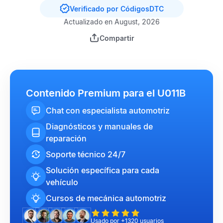
Verificado por CódigosDTC
Actualizado en August, 2026
Compartir
Contenido Premium para el U011B
Chat con especialista automotriz
Diagnósticos y manuales de
reparación
Soporte técnico 24/7
Solución específica para cada
vehículo
Cursos de mecánica automotriz
Usado por +1320 usuarios