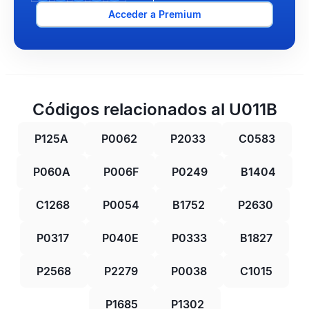
Acceder a Premium
Códigos relacionados al U011B
P125A
P0062
P2033
C0583
P060A
P006F
P0249
B1404
C1268
P0054
B1752
P2630
P0317
P040E
P0333
B1827
P2568
P2279
P0038
C1015
P1685
P1302