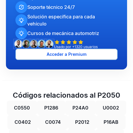
Soporte técnico 24/7
Solución específica para cada
vehículo
Cursos de mecánica automotriz
Usado por +1320 usuarios
Acceder a Premium
Códigos relacionados al P2050
C0550
P1286
P24A0
U0002
C0402
C0074
P2012
P16AB