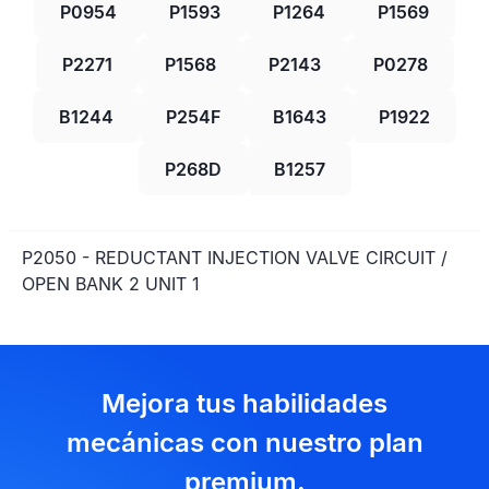
P0954
P1593
P1264
P1569
P2271
P1568
P2143
P0278
B1244
P254F
B1643
P1922
P268D
B1257
P2050 - REDUCTANT INJECTION VALVE CIRCUIT /
OPEN BANK 2 UNIT 1
Mejora tus habilidades
mecánicas con nuestro plan
premium.