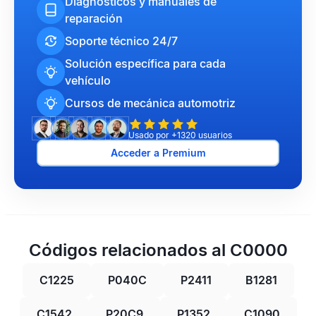
Diagnósticos y manuales de
reparación
Soporte técnico 24/7
Solución específica para cada
vehículo
Cursos de mecánica automotriz
Usado por +1320 usuarios
Acceder a Premium
Códigos relacionados al C0000
C1225
P040C
P2411
B1281
C1542
P20C9
P1352
C1090