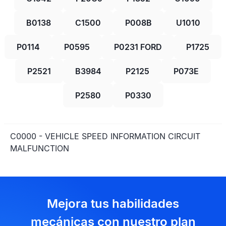
B0138
C1500
P008B
U1010
P0114
P0595
P0231 FORD
P1725
P2521
B3984
P2125
P073E
P2580
P0330
C0000 - VEHICLE SPEED INFORMATION CIRCUIT
MALFUNCTION
Mejora tus habilidades
mecánicas con nuestro plan