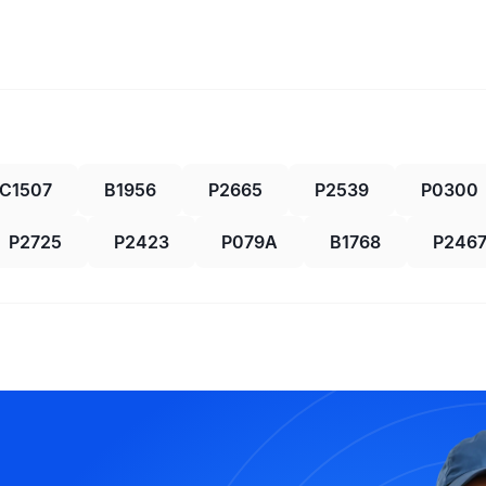
C1507
B1956
P2665
P2539
P0300
P2725
P2423
P079A
B1768
P246