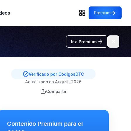
deos
Premium
Ir a Premium
Verificado por CódigosDTC
Actualizado en August, 2026
Compartir
Contenido Premium para el