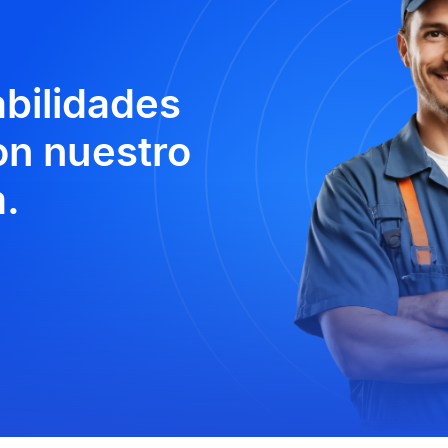
abilidades
n nuestro
.