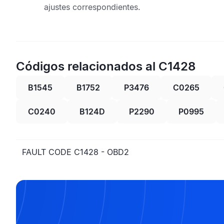
ajustes correspondientes.
Códigos relacionados al C1428
B1545
B1752
P3476
C0265
C0240
B124D
P2290
P0995
FAULT CODE C1428 - OBD2