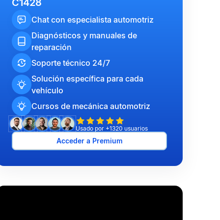
C1428
Chat con especialista automotriz
Diagnósticos y manuales de
reparación
Soporte técnico 24/7
Solución específica para cada
vehículo
Cursos de mecánica automotriz
Usado por +1320 usuarios
Acceder a Premium