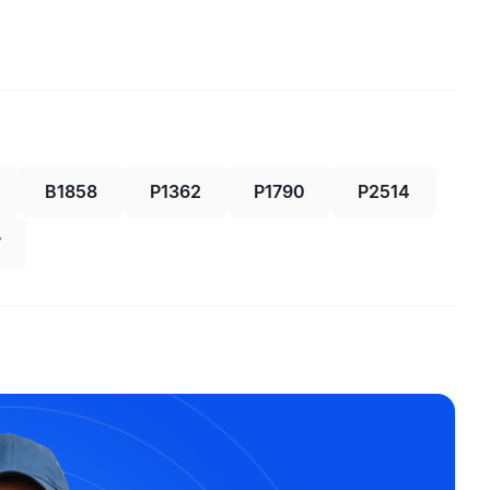
B1858
P1362
P1790
P2514
7