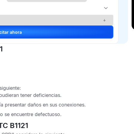
+
Solicitar ahora
1
iguiente:
udieran tener deficiencias.
a presentar daños en sus conexiones.
do
se encuentre defectuoso.
TC B1121