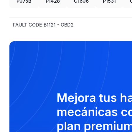
P075B
P1428
C1606
P1531
FAULT CODE B1121 - OBD2
Mejora tus h
mecánicas co
plan premium