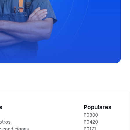
s
Populares
P0300
otros
P0420
y condiciones
P0171