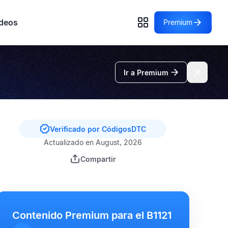
deos
Premium
Ir a Premium
Verificado por CódigosDTC
Actualizado en August, 2026
Compartir
Contenido Premium para el B1121