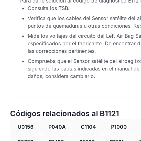
Para darle solución al
código de diagnóstico B1121
Consulta los
TSB
.
Verifica que los cables del
Sensor satélite del a
puntos de quemaduras u otras condiciones. Rep
Mide los voltajes del circuito del
Left Air Bag Sa
especificados por el fabricante. De encontrar d
las correcciones pertinentes.
Comprueba que el
Sensor satélite del airbag i
siguiendo las pautas indicadas en el manual de 
daños, considera cambiarlo.
Códigos relacionados al B1121
U0156
P040A
C1104
P1000