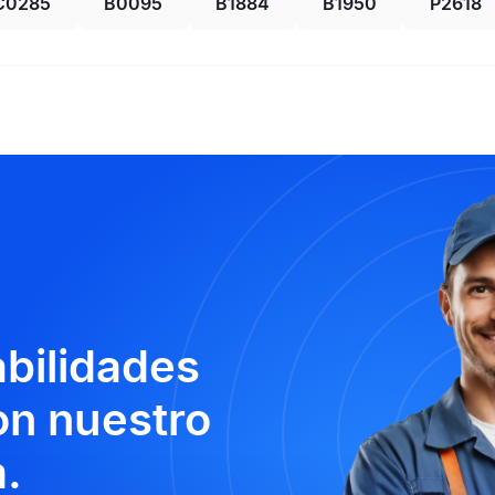
C0285
B0095
B1884
B1950
P2618
abilidades
n nuestro
.