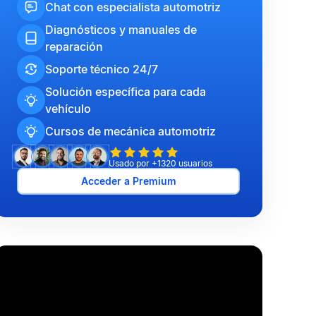
Chat con especialista automotriz
Diagnósticos y manuales de
reparación
Soporte técnico 24/7
Solución específica para cada
vehículo
Cursos de mecánica automotriz
Usado por +1320 usuarios
Acceder a Premium