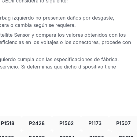
 OBDII
considera lo siguiente:
irbag izquierdo
no presenten daños por desgaste,
ara o cambia según se requiera.
tellite Sensor
y compara los valores obtenidos con los
eficiencias en los voltajes o los conectores, procede con
zquierdo
cumpla con las especificaciones de fábrica,
servicio. Si determinas que dicho dispositivo tiene
P1518
P2428
P1562
P1173
P1507