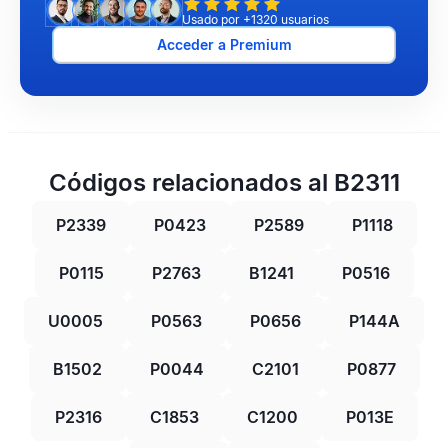
Usado por +1320 usuarios
Acceder a Premium
Códigos relacionados al B2311
P2339
P0423
P2589
P1118
P0115
P2763
B1241
P0516
U0005
P0563
P0656
P144A
B1502
P0044
C2101
P0877
P2316
C1853
C1200
P013E