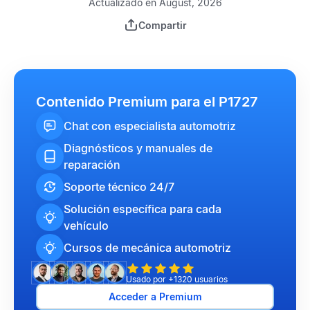
Actualizado en August, 2026
Compartir
Contenido Premium para el P1727
Chat con especialista automotriz
Diagnósticos y manuales de
reparación
Soporte técnico 24/7
Solución específica para cada
vehículo
Cursos de mecánica automotriz
Usado por +1320 usuarios
Acceder a Premium