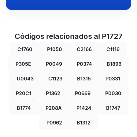
Códigos relacionados al P1727
C1760
P1050
C2166
C1116
P305E
P0049
P0374
B1896
U0043
C1123
B1315
P0331
P20C1
P1362
P0669
P0030
B1774
P208A
P1424
B1747
P0962
B1312