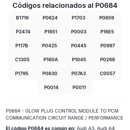
Códigos relacionados al P0684
B1716
P0624
P1703
P0659
P2474
P1651
P0003
P16E5
P117B
P0425
P0445
P0997
C1305
P160A
P1045
P0268
P1795
P0630
P07A3
C0057
P0014
P0011
P0684 - GLOW PLUG CONTROL MODULE TO PCM
COMMUNICATION CIRCUIT RANGE / PERFORMANCE
El código P0684 es común en:
Audi A3, Audi A4,