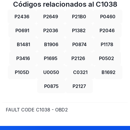
Códigos relacionados al C1038
P2436
P2649
P21B0
P0460
P0691
P2036
P1382
P2046
B1481
B1906
P0874
P1178
P3416
P1695
P2126
P0502
P105D
U0050
C0321
B1692
P0875
P2127
FAULT CODE C1038 - OBD2