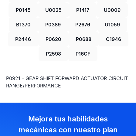
P0145
U0025
P1417
U0009
B1370
P0389
P2676
U1059
P2446
P0620
P0688
C1946
P2598
P16CF
P0921 - GEAR SHIFT FORWARD ACTUATOR CIRCUIT
RANGE/PERFORMANCE
Mejora tus habilidades
mecánicas con nuestro plan