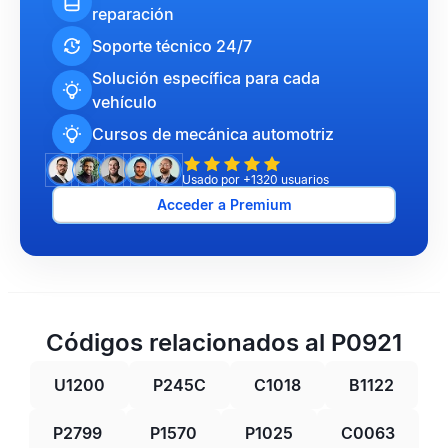
reparación
Soporte técnico 24/7
Solución específica para cada
vehículo
Cursos de mecánica automotriz
Usado por +1320 usuarios
Acceder a Premium
Códigos relacionados al P0921
U1200
P245C
C1018
B1122
P2799
P1570
P1025
C0063